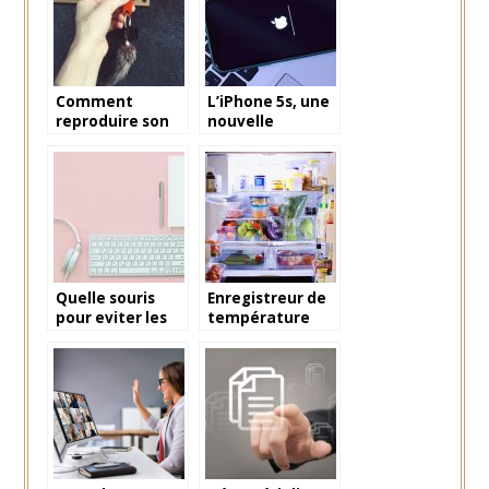
Comment
L’iPhone 5s, une
reproduire son
nouvelle
badge
technologie en
d’immeuble
smartphone
Quelle souris
Enregistreur de
pour eviter les
température
tendinites : la
frigo
souris verticale