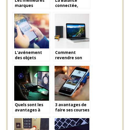
Les meilleures
La Balance
marques
connectée,
d’enceinte
bonne ou
portable
mauvaise chose
?
L’avénement
Comment
des objets
revendre son
intelligents
vieux mac ?
Quels sont les
3 avantages de
avantages à
faire ses courses
opter pour un PC
en ligne
gamer ?