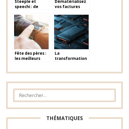
Steeple et
Dématérialisez
speechi : de
vos factures
véritable réseau
grâce aux
social interne
logiciels dédiés :
un pas vers
l’avenir
Fête des pères :
La
les meilleurs
transformation
objets
digitale : utilisez
connectés pour
votre
surprendre
smartphone
votre papa
comme badge
RFID d’entreprise
RECHERCHER :
THÉMATIQUES