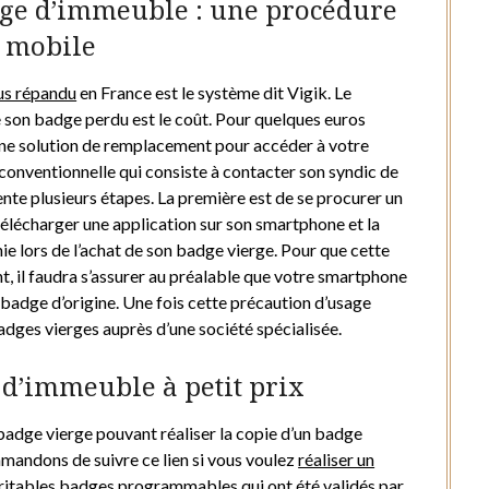
ge d’immeuble : une procédure
n mobile
lus répandu
en France est le système dit Vigik. Le
 son badge perdu est le coût. Pour quelques euros
 une solution de remplacement pour accéder à votre
conventionnelle qui consiste à contacter son syndic de
nte plusieurs étapes. La première est de se procurer un
lécharger une application sur son smartphone et la
ie lors de l’achat de son badge vierge. Pour que cette
t, il faudra s’assurer au préalable que votre smartphone
e badge d’origine. Une fois cette précaution d’usage
adges vierges auprès d’une société spécialisée.
d’immeuble à petit prix
 badge vierge pouvant réaliser la copie d’un badge
andons de suivre ce lien si vous voulez
réaliser un
éritables badges programmables qui ont été validés par