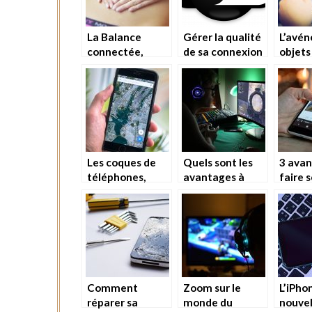
La Balance
Gérer la qualité
L’avé
connectée,
de sa connexion
objets
bonne ou
internet
intell
mauvaise chose
?
Les coques de
Quels sont les
3 avan
téléphones,
avantages à
faire 
l’indispensable
opter pour un PC
en lig
pour garder un
gamer ?
téléphone
comme neuf
Comment
Zoom sur le
L’iPho
réparer sa
monde du
nouvel