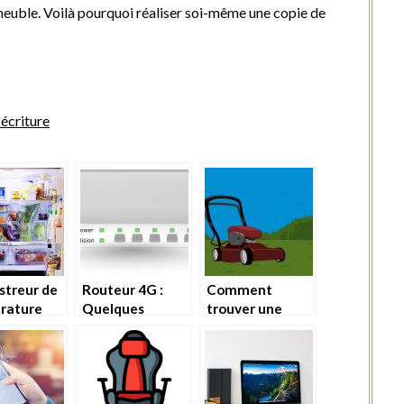
euble. Voilà pourquoi réaliser soi-même une copie de
écriture
streur de
Routeur 4G :
Comment
rature
Quelques
trouver une
critères de
bonne tondeuse
comparaison
électrique sans
fil ?