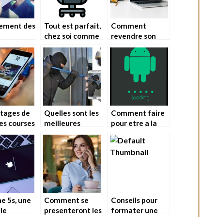
nement des
Tout est parfait,
Comment
chez soi comme
revendre son
igents
au cinéma
vieux mac ?
tages de
Quelles sont les
Comment faire
ses courses
meilleures
pour etre a la
ne
technologies hi-
page avec les
Tech pour la
Smartphones?
surveillance d’un
domicile ?
ne 5s, une
Comment se
Conseils pour
le
presenteront les
formater une