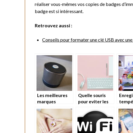
réaliser vous-mêmes vos copies de badges d’imm
badge est si intéressant.
Retrouvez aussi :
Conseils pour formater une clé USB avec une 
Les meilleures
Quelle souris
Enregi
marques
pour eviter les
tempé
d’enceinte
tendinites : la
frigo
portable
souris verticale