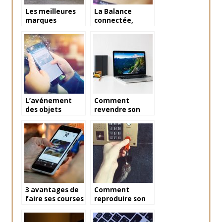
Les meilleures
La Balance
marques
connectée,
d’enceinte
bonne ou
portable
mauvaise chose
?
L’avénement
Comment
des objets
revendre son
intelligents
vieux mac ?
3 avantages de
Comment
faire ses courses
reproduire son
en ligne
badge
d’immeuble