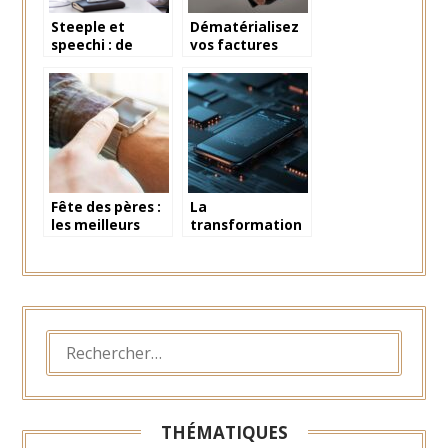
Steeple et
Dématérialisez
speechi : de
vos factures
véritable réseau
grâce aux
social interne
logiciels dédiés :
un pas vers
l’avenir
Fête des pères :
La
les meilleurs
transformation
objets
digitale : utilisez
connectés pour
votre
surprendre
smartphone
votre papa
comme badge
RFID d’entreprise
RECHERCHER :
THÉMATIQUES