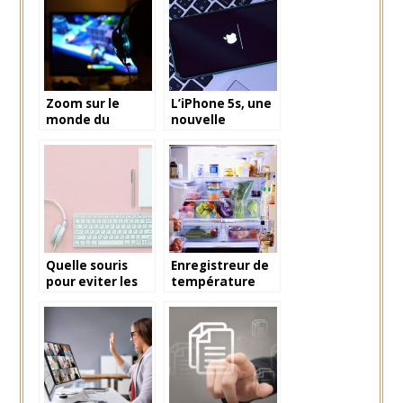
Zoom sur le
L’iPhone 5s, une
monde du
nouvelle
gaming qui
technologie en
passe a l’offre
smartphone
dematerialisee
Quelle souris
Enregistreur de
pour eviter les
température
tendinites : la
frigo
souris verticale